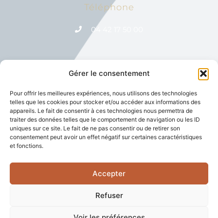
Téléphone
04 42 17 50 00
Gérer le consentement
Réseaux Sociaux
Pour offrir les meilleures expériences, nous utilisons des technologies
telles que les cookies pour stocker et/ou accéder aux informations des
appareils. Le fait de consentir à ces technologies nous permettra de
traiter des données telles que le comportement de navigation ou les ID
uniques sur ce site. Le fait de ne pas consentir ou de retirer son
consentement peut avoir un effet négatif sur certaines caractéristiques
et fonctions.
Etablissement de Soins de Suite et de Réadaptation
spécialisé dans la prise en charge des affections de l’appareil
Accepter
locomoteur et du système nerveux.
Refuser
© SMR Les Feuillades 2026 | Design Et Réalisation Par Creative
Voir les préférences