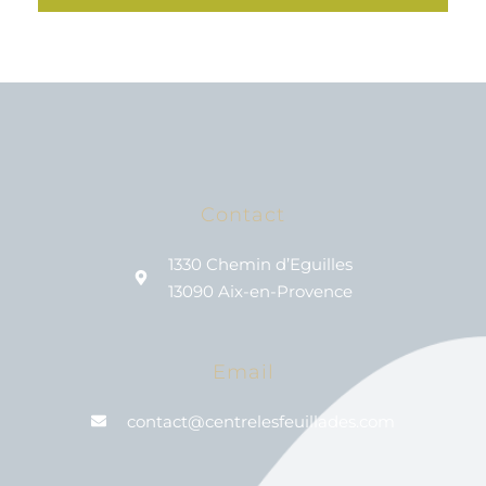
Contact
1330 Chemin d’Eguilles
13090 Aix-en-Provence
Email
contact@centrelesfeuillades.com