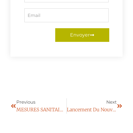
Envoyer
Previous
Next
MESURES SANITAIRES A COMPTER DU 03/04/2023
Lancement Du Nouveau Parcours HospiDirecte À L’Hôpital Privé De Provence À Aix En Provence