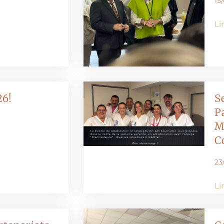
13
Li
6!
S
P
M
C
23
Li