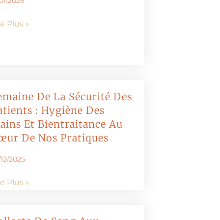
/01/2026
re Plus »
emaine De La Sécurité Des
atients : Hygiène Des
ains Et Bientraitance Au
œur De Nos Pratiques
/12/2025
re Plus »