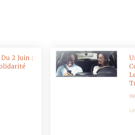
Du 2 Juin :
U
olidarité
C
L
T
10
Li