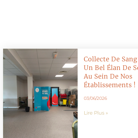
Collecte De Sang 
Un Bel Élan De S
Au Sein De Nos
Établissements !
03/06/2026
Lire Plus »