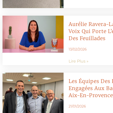
Aurélie Ravera-L
Voix Qui Porte L’
Des Feuillades
13/02/2026
Lire Plus »
Les Équipes Des 
Engagées Aux Ba
Aix-En-Provence
21/01/2026