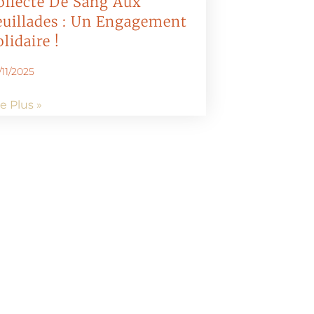
ollecte De Sang Aux
euillades : Un Engagement
lidaire !
/11/2025
re Plus »