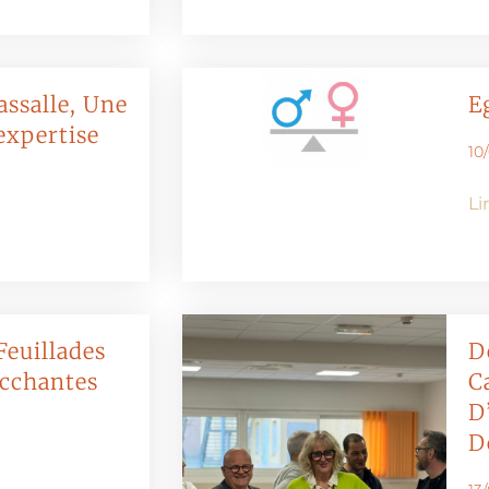
assalle, Une
E
expertise
10
Li
Feuillades
D
cchantes
C
D
D