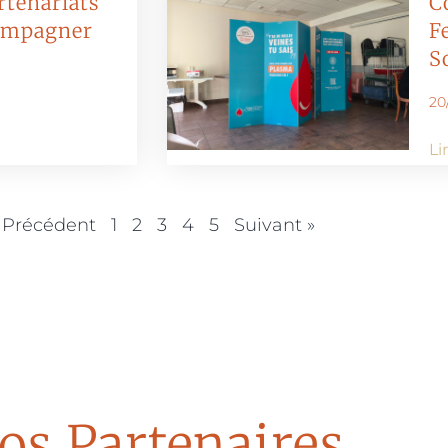
rtenariats
C
ompagner
F
So
20
Li
 Précédent
1
2
3
4
5
Suivant »
os Partenaires