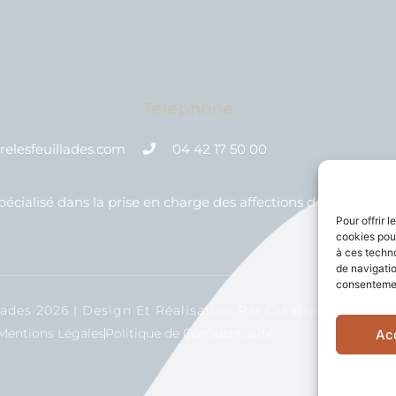
Téléphone
elesfeuillades.com
04 42 17 50 00
écialisé dans la prise en charge des affections de l’apparei
Pour offrir 
cookies pour
à ces techn
de navigatio
consentement
ades 2026 | Design Et Réalisation Par Creative Slashers
Mentions Légales
Politique de Confidentialité
Ac