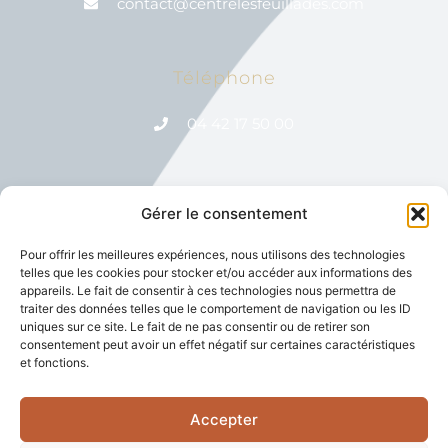
contact@centrelesfeuillades.com
Téléphone
04 42 17 50 00
Gérer le consentement
Réseaux Sociaux
Pour offrir les meilleures expériences, nous utilisons des technologies
telles que les cookies pour stocker et/ou accéder aux informations des
appareils. Le fait de consentir à ces technologies nous permettra de
traiter des données telles que le comportement de navigation ou les ID
uniques sur ce site. Le fait de ne pas consentir ou de retirer son
consentement peut avoir un effet négatif sur certaines caractéristiques
et fonctions.
Etablissement de Soins de Suite et de Réadaptation
spécialisé dans la prise en charge des affections de l’appareil
Accepter
locomoteur et du système nerveux.