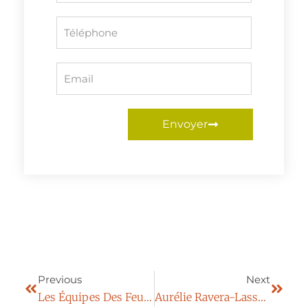
Envoyer
Previous
Next
Les Équipes Des Feuillades Engagées Aux Bacchantes Aix-En-Provence
Aurélie Ravera-Lassalle, Une Voix Qui Porte L’expertise Des Feuillades