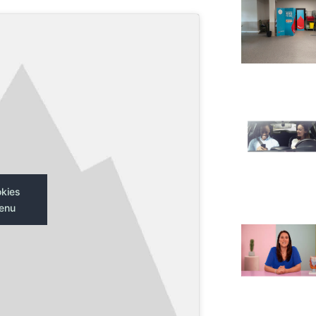
okies
tenu