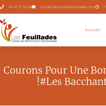
04 42 17 50 00
contact@centrelesfeuillades.com
V
Accueil
Courons Pour Une Bo
!#Les Bacchan