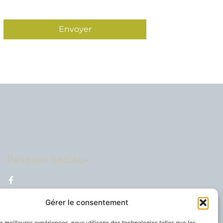
Envoyer
Réseaux Sociaux
Gérer le consentement
l locomoteur et du système nerveux.
les meilleures expériences, nous utilisons des technologies telles que les