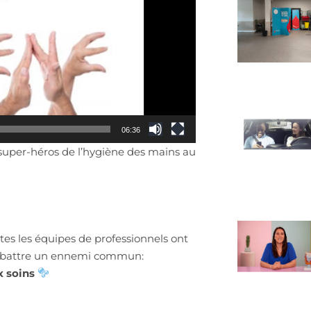
06:36
s super-héros de l’hygiène des mains au
tes les équipes de professionnels ont
combattre un ennemi commun:
x soins